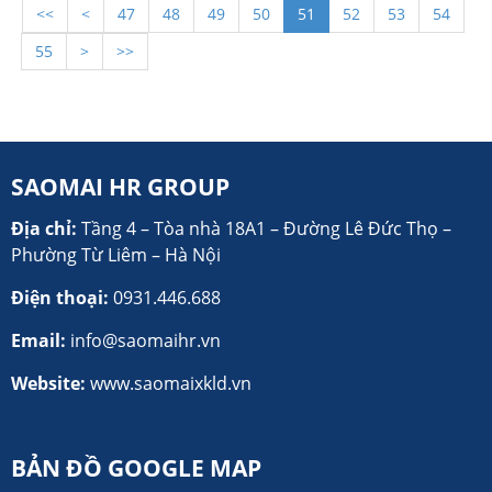
<<
<
47
48
49
50
51
52
53
54
chính sách mới và nhu cầu lao động
tăng cao, đây chính là thời điểm vàng để
55
>
>>
bạn thực hiện giấc mơ đi xuất khẩu lao
động Đài Loan.
SAOMAI HR GROUP
Địa chỉ:
Tầng 4 – Tòa nhà 18A1 – Đường Lê Đức Thọ –
Phường Từ Liêm – Hà Nội
Điện thoại:
0931.446.688
Email:
info@saomaihr.vn
Website:
www.saomaixkld.vn
BẢN ĐỒ GOOGLE MAP