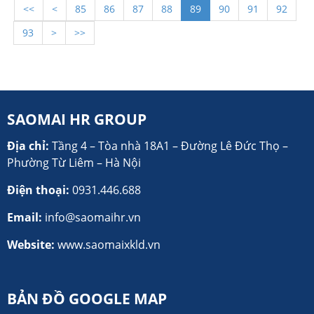
<<
<
85
86
87
88
89
90
91
92
đã hoặc đang có nguy cơ thất nghiệp,
đồng thời giúp xóa đói giảm nghèo cho
93
>
>>
nhiều hộ gia đình.
SAOMAI HR GROUP
Địa chỉ:
Tầng 4 – Tòa nhà 18A1 – Đường Lê Đức Thọ –
Phường Từ Liêm – Hà Nội
Điện thoại:
0931.446.688
Email:
info@saomaihr.vn
Website:
www.saomaixkld.vn
BẢN ĐỒ GOOGLE MAP