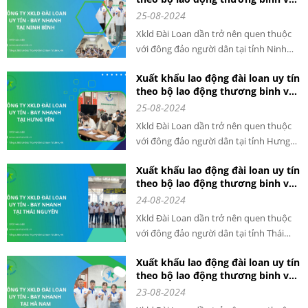
xã hội cấp phép tại tỉnh Ninh Bình
25-08-2024
Xkld Đài Loan dần trở nên quen thuộc
với đông đảo người dân tại tỉnh Ninh
Bình. Thực tế cho thấy, việc đi xuất khẩu
Xuất khẩu lao động đài loan uy tín
lao động đã giải quyết được tình trạng
theo bộ lao động thương binh và
thất nghiệp cho nhiều người lao động
xã hội cấp phép tại tỉnh Hưng Yên
25-08-2024
đã hoặc đang có nguy cơ thất nghiệp,
đồng thời giúp xóa đói giảm nghèo cho
Xkld Đài Loan dần trở nên quen thuộc
nhiều hộ gia đình.
với đông đảo người dân tại tỉnh Hưng
Yên. Thực tế cho thấy, việc đi xuất khẩu
Xuất khẩu lao động đài loan uy tín
lao động đã giải quyết được tình trạng
theo bộ lao động thương binh và
thất nghiệp cho nhiều người lao động
xã hội cấp phép tại tỉnh Thái
24-08-2024
đã hoặc đang có nguy cơ thất nghiệp,
Nguyên
đồng thời giúp xóa đói giảm nghèo cho
Xkld Đài Loan dần trở nên quen thuộc
nhiều hộ gia đình.
với đông đảo người dân tại tỉnh Thái
Nguyên. Thực tế cho thấy, việc đi xuất
Xuất khẩu lao động đài loan uy tín
khẩu lao động đã giải quyết được tình
theo bộ lao động thương binh và
trạng thất nghiệp cho nhiều người lao
xã hội cấp phép tại tỉnh Hà Nam
23-08-2024
động đã hoặc đang có nguy cơ thất