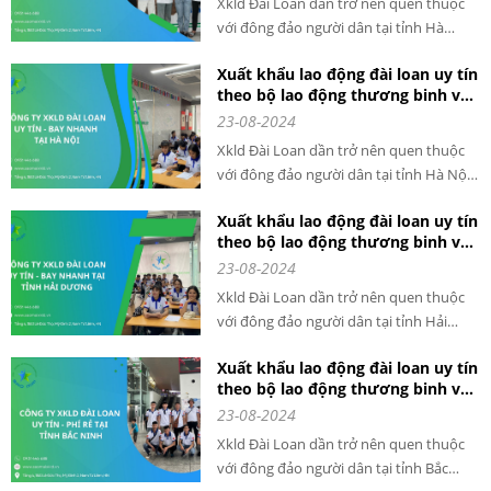
nghiệp, đồng thời giúp xóa đói giảm
Xkld Đài Loan dần trở nên quen thuộc
nghèo cho nhiều hộ gia đình.
với đông đảo người dân tại tỉnh Hà
Nam. Thực tế cho thấy, việc đi xuất
Xuất khẩu lao động đài loan uy tín
khẩu lao động đã giải quyết được tình
theo bộ lao động thương binh và
trạng thất nghiệp cho nhiều người lao
xã hội cấp phép tại tỉnh Hà Nội
23-08-2024
động đã hoặc đang có nguy cơ thất
nghiệp, đồng thời giúp xóa đói giảm
Xkld Đài Loan dần trở nên quen thuộc
nghèo cho nhiều hộ gia đình.
với đông đảo người dân tại tỉnh Hà Nội.
Thực tế cho thấy, việc đi xuất khẩu lao
Xuất khẩu lao động đài loan uy tín
động đã giải quyết được tình trạng thất
theo bộ lao động thương binh và
nghiệp cho nhiều người lao động đã
xã hội cấp phép tại tỉnh Hải
23-08-2024
hoặc đang có nguy cơ thất nghiệp, đồng
Dương
thời giúp xóa đói giảm nghèo cho nhiều
Xkld Đài Loan dần trở nên quen thuộc
hộ gia đình.
với đông đảo người dân tại tỉnh Hải
Dương. Thực tế cho thấy, việc đi xuất
Xuất khẩu lao động đài loan uy tín
khẩu lao động đã giải quyết được tình
theo bộ lao động thương binh và
trạng thất nghiệp cho nhiều người lao
xã hội cấp phép tại tỉnh Bắc Ninh
23-08-2024
động đã hoặc đang có nguy cơ thất
nghiệp, đồng thời giúp xóa đói giảm
Xkld Đài Loan dần trở nên quen thuộc
nghèo cho nhiều hộ gia đình.
với đông đảo người dân tại tỉnh Bắc