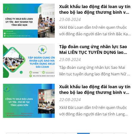
Ninh. Thực tế cho thấy, việc đi xuất
Xuất khẩu lao động đài loan uy tín
khẩu lao động đã giải quyết được tình
theo bộ lao động thương binh và
trạng thất nghiệp cho nhiều người lao
xã hội cấp phép tại tỉnh Bắc Kạn
23-08-2024
động đã hoặc đang có nguy cơ thất
nghiệp, đồng thời giúp xóa đói giảm
Xkld Đài Loan dần trở nên quen thuộc
nghèo cho nhiều hộ gia đình.
với đông đảo người dân tại tỉnh Bắc Kạn.
Thực tế cho thấy, việc đi xuất khẩu lao
Tập đoàn cung ứng nhân lực Sao
động đã giải quyết được tình trạng thất
Mai LIÊN TỤC TUYỂN DỤNG lao
nghiệp cho nhiều người lao động đã
động Nam Nữ đi XKLD Đài Loan
23-08-2024
hoặc đang có nguy cơ thất nghiệp, đồng
thời giúp xóa đói giảm nghèo cho nhiều
Tập đoàn cung ứng nhân lực Sao Mai
hộ gia đình.
liên tục tuyển dụng lao động Nam Nữ đi
XKLD Đài Loan. Đài Loan là một trong
Xuất khẩu lao động đài loan uy tín
những đất nước phát triển tại Châu Á.
theo bộ lao động thương binh và
Hiện nay các công ty Đài Loan liên tục
xã hội cấp phép tại tỉnh Lạng Sơn
22-08-2024
gửi các đơn tuyển dụng người lao động
tại Việt Nam. Với tính chất công việc và
Xkld Đài Loan dần trở nên quen thuộc
mức lương cao hiện nay thì Xuất khẩu
với đông đảo người dân tại tỉnh Lạng
lao động Đài Loan là cơ hội để người lao
Sơn. Thực tế cho thấy, việc đi xuất khẩu
động nâng cao thu nhập.
lao động đã giải quyết được tình trạng
thất nghiệp cho nhiều người lao động