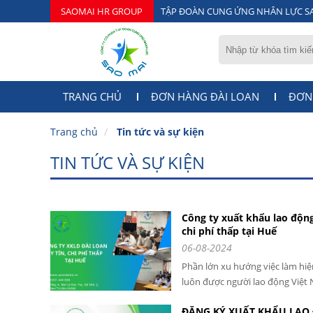
SAOMAI HR GROUP
TẬP ĐOÀN CUNG ỨNG NHÂN LỰC S
TRANG CHỦ
ĐƠN HÀNG ĐÀI LOAN
ĐƠN
Trang chủ
Tin tức và sự kiện
TIN TỨC VÀ SỰ KIỆN
Công ty xuất khẩu lao động
chi phí thấp tại Huế
06-08-2024
Phần lớn xu hướng việc làm hiệ
luôn được người lao động Việt 
giải pháp lựa chọn việc làm mà 
ĐĂNG KÝ XUẤT KHẨU LAO Đ
một trong số các tỉnh có số lượ