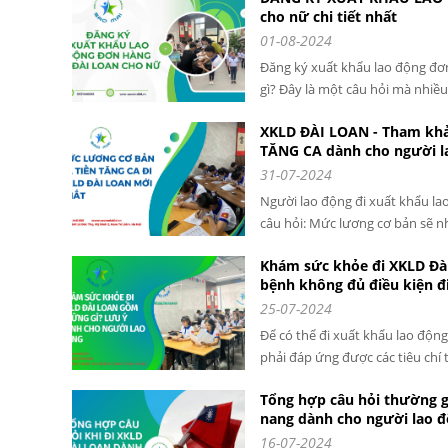
cho nữ chi tiết nhất
sống và làm việc tại Đài Loan.
01-08-2024
XKLD uy tín là không hề dễ dàng
tín tại Huế? Hãy cùng SAOMAI H
Đăng ký xuất khẩu lao động đơ
đây.
gì? Đây là một câu hỏi mà nhiề
hiểu rõ hơn về các điều kiện và l
XKLD ĐÀI LOAN - Tham kh
Loan, hãy cùng SAOMAI HR GROU
TĂNG CA dành cho người l
giải đáp tất cả các thắc mắc.
31-07-2024
Người lao động đi xuất khẩu la
câu hỏi: Mức lương cơ bản sẽ n
làm thêm được tính như thế nà
Khám sức khỏe đi XKLD Đà
được mức lương cơ bản và các 
bệnh không đủ điều kiện đ
luật Đài Loan. Từ ngày 1/1/202
25-07-2024
động được điều chỉnh.
Để có thể đi xuất khẩu lao động
phải đáp ứng được các tiêu chí
Đài Loan. Trong đó khám sức kh
Tổng hợp câu hỏi thường g
người lao động nào cũng phải t
nang dành cho người lao 
sức khỏe tại các bệnh viện đủ 
16-07-2024
khỏe cho người lao động đi làm