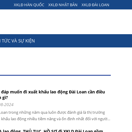
XKLĐ HÀN QUỐC
XKLĐ NHẬT BẢN
XKLĐ ĐÀI LOAN
N TỨC VÀ SỰ KIỆN
i đáp muốn đi xuất khẩu lao động Đài Loan cần điều
n gì?
08-2024
Loan trong những năm qua luôn được đánh giá là thị trường
 khẩu lao động nhiều tiềm năng và ổn định nhất đối với người
động Việt Nam. Do đó, nhu cầu đi xuất khẩu lao động làm việc
A lao động, THỦ TỤC, HỒ SƠ đi XKLD Đài Loan gồm
Đài Loan ngày càng tăng cao. Tuy nhiên để có thể làm việc tại