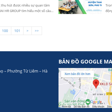
tục 
g thu hút được nhiều sự quan tâm
Tron
MAI HR GROUP tìm hiểu một số câu
động
Loan qua bài viết dưới đây.
việc
tỉnh
Đài 
100
101
>
>>
một 
công
SAOM
BẢN ĐỒ GOOGLE M
họ – Phường Từ Liêm – Hà