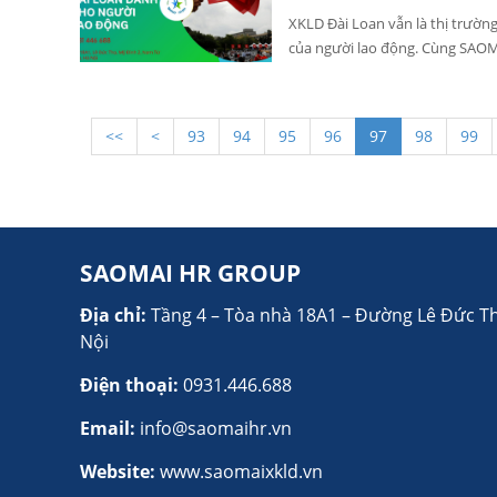
nhận.
XKLD Đài Loan vẫn là thị trườn
của người lao động. Cùng SAO
hỏi thường gặp khi đi XKLD Đài 
<<
<
93
94
95
96
97
98
99
SAOMAI HR GROUP
Địa chỉ:
Tầng 4 – Tòa nhà 18A1 – Đường Lê Đức T
Nội
Điện thoại:
0931.446.688
Email:
info@saomaihr.vn
Website:
www.saomaixkld.vn