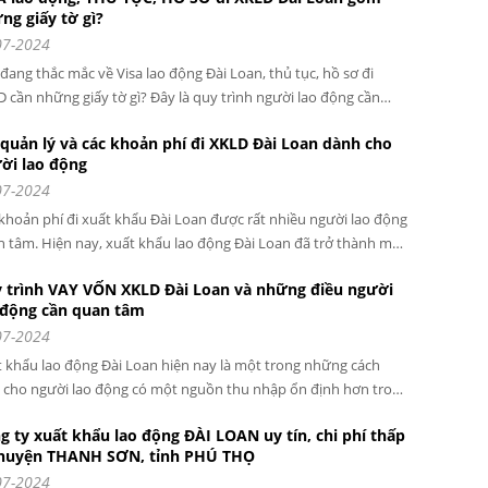
ng giấy tờ gì?
thì người lao động cần đạt được các yêu cầu về tiêu chí tuyển
07-2024
 lao động từ phía đối tác. Vậy muốn đi xuất khẩu lao động Đài
 cần những điều kiện gì? Hãy cùng SAOMAI HR GROUP giải đáp
đang thắc mắc về Visa lao động Đài Loan, thủ tục, hồ sơ đi
hỏi đó qua bài viết này.
 cần những giấy tờ gì? Đây là quy trình người lao động cần
 hiện để xuất cảnh sang Đài Loan. Cùng tìm hiểu chi tiết về Visa
c khoản phí đi XKLD Đài Loan dành cho
ồ sơ của người lao động qua bài viết dưới đây của SAOMAI HR
ời lao động
UP.
07-2024
khoản phí đi xuất khẩu Đài Loan được rất nhiều người lao động
 tâm. Hiện nay, xuất khẩu lao động Đài Loan đã trở thành một
ướng phổ biến đối với người lao động tại Việt Nam. Với mức
 trình VAY VỐN XKLD Đài Loan và những điều người
g hấp dẫn khi lao động ở nước ngoài, nhiều người đã chọn đi
 động cần quan tâm
việc tại Đài Loan để nâng cao thu nhập.
07-2024
 khẩu lao động Đài Loan hiện nay là một trong những cách
 cho người lao động có một nguồn thu nhập ổn định hơn trong
trình làm việc. Mặc dù xuất khẩu lao động Đài Loan đang là
g ty xuất khẩu lao động ĐÀI LOAN uy tín, chi phí thấp
 hướng được rất nhiều người lao động Việt Nam hướng đến
 huyện THANH SƠN, tỉnh PHÚ THỌ
g không phải ai cũng có đủ điều kiện, chi phí để tham gia.
07-2024
c tình hình trên rất nhiều người lao động quan tâm đến thủ