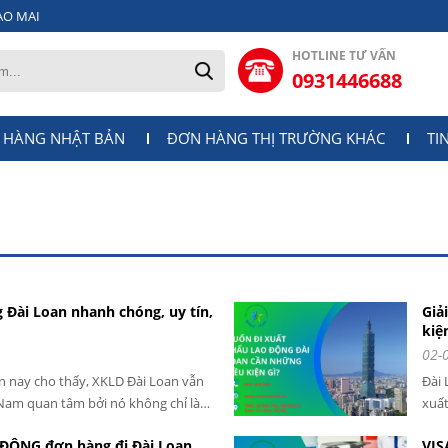
AO MAI
HOTLINE TƯ VẤN
0931446688
 HÀNG NHẬT BẢN
ĐƠN HÀNG THỊ TRƯỜNG KHÁC
TI
 Đài Loan nhanh chóng, uy tín,
Giả
kiệ
02-
n nay cho thấy, XKLD Đài Loan vẫn
Đài 
Nam quan tâm bởi nó không chỉ là
xuất
còn mang lại thu nhập cao. Huế là
lao 
ỘNG đơn hàng đi Đài Loan
VIS
ng lớn người lao động đang sinh
tại 