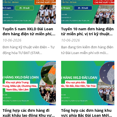
chỉnh.
Tuyển 5 nam XKLD Đài Loan
Tuyển 10 nam đơn hàng điện
đơn hàng điện tử miễn phí,
tử miễn phí, vị trí kỹ thuật
vị trí kỹ thuật viên điện – tự
viên cơ khí lắp ráp thiết bị
10-06-2026
10-06-2026
động hóa tại nhà máy bán
bán dẫn XKLD Đài Loan
Đơn hàng Kỹ thuật viên Điện – Tự
Bạn đang tìm kiếm đơn hàng điện
dẫn Tư Đạt
động hóa TƯ ĐẠT (STAR
tử Đài Loan miễn phí với môi
TECHNOLOGIES – 思達科技) là cơ
trường làm việc hiện đại, thu nhập
hội dành cho lao động có chuyên
ổn định và cơ hội phát triển nghề
môn hoặc kinh nghiệm trong lĩnh
nghiệp trong lĩnh vực công nghệ
vực điện công nghiệp, điện tự
cao? Nhà máy điện tử bán dẫn TƯ
động hóa, điều khiển tự động, cơ
ĐẠT (STAR TECHNOLOGIES – 思達
điện tử và điện – điện tử muốn
科技) tại Đài Loan hiện đang tuyển
làm việc tại ngành công nghiệp
10 nam kỹ thuật viên cơ khí lắp
bán dẫn hàng đầu thế giới.
ráp thiết bị bán dẫn, hỗ trợ toàn
bộ chi phí dịch vụ xuất cảnh theo
Tổng hợp các đơn hàng đi
chương trình tuyển dụng hiện
Tổng hợp các đơn hàng khu
xuất khẩu lao động Khu vực
vực phía Bắc Đài Loan Mới
hành.