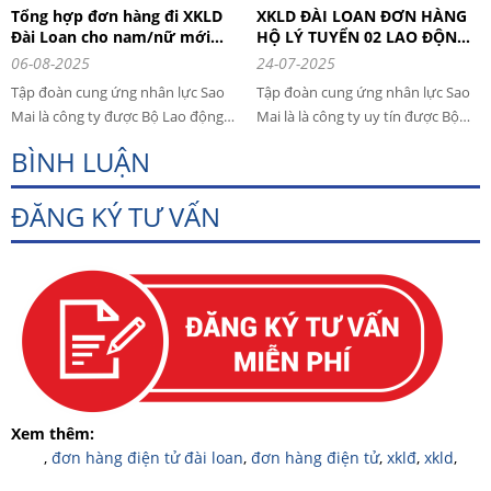
Trung - Đêm), đã có lao động VN.
Tổng hợp đơn hàng đi XKLD
XKLD ĐÀI LOAN ĐƠN HÀNG
Đài Loan cho nam/nữ mới
HỘ LÝ TUYỂN 02 LAO ĐỘNG
nhất
LÀM VIỆC TẠI ĐÀI NAM
06-08-2025
24-07-2025
Tập đoàn cung ứng nhân lực Sao
Tập đoàn cung ứng nhân lực Sao
Mai là công ty được Bộ Lao động
Mai là là công ty uy tín được Bộ
Thương Binh và Xã Hội cấp phép
Lao động Thương Binh và Xã hội
BÌNH LUẬN
hoạt động đưa người đi làm việc
cấp phép đưa người lao động ra
hợp pháp tại nước ngoài. Bài viết
nước ngoài làm việc hợp pháp (số
ĐĂNG KÝ TƯ VẤN
dưới đây, Tập đoàn cung ứng
586/LĐTBXH-GP) do Bộ Lao động
nhân lực Sao Mai sẽ tổng hợp các
Thương binh và Xã hội cấp. Hiện
đơn hàng đi xuất khẩu lao động
nay cần tuyển 02 lao động đi làm
Đài Loan mới nhất.
việc tại Đài Nam - Đài Loan đơn
hàng hộ lý.
Xem thêm:
,
đơn hàng điện tử đài loan
,
đơn hàng điện tử
,
xklđ
,
xkld
,