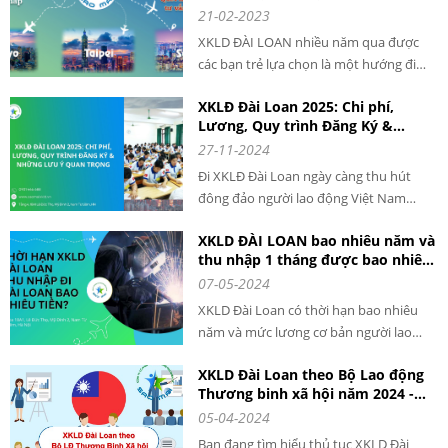
21-02-2023
XKLD ĐÀI LOAN nhiều năm qua được
các bạn trẻ lựa chọn là một hướng đi
giúp phát triển nghề nghiệp và tăng cao
XKLĐ Đài Loan 2025: Chi phí,
thu nhập. Mỗi năm có hàng ngàn lao
Lương, Quy trình Đăng Ký &
động VIỆT NAM qua ĐÀI LOAN làm việc
Những Lưu Ý Quan Trọng cho
27-11-2024
với mức thu nhập cao và ổn định.
người lao động khi đi XKLD DAI
Đi XKLĐ Đài Loan ngày càng thu hút
LOAN
đông đảo người lao động Việt Nam
đăng ký tham gia. Với chi phí hợp lý,
XKLD ĐÀI LOAN bao nhiêu năm và
mức lương ổn định và quy trình rõ ràng,
thu nhập 1 tháng được bao nhiêu
XKLĐ Đài Loan năm 2025 là cơ hội tuyệt
tiền?
07-05-2024
vời để bạn nâng cao thu nhập và phát
triển bản thân.
XKLD Đài Loan có thời hạn bao nhiêu
năm và mức lương cơ bản người lao
động nhận được khoảng bao nhiêu. Đây
XKLD Đài Loan theo Bộ Lao động
là câu hỏi được rất nhiều người đặt ra
Thương binh xã hội năm 2024 -
khi tìm hiểu về xuất khẩu lao động tại
THÔNG TIN CHI TIẾT
05-04-2024
Đài Loan. Theo thông tin mới nhất từ
Chính phủ nước này, thu nhập của lao
Bạn đang tìm hiểu thủ tục XKLD Đài