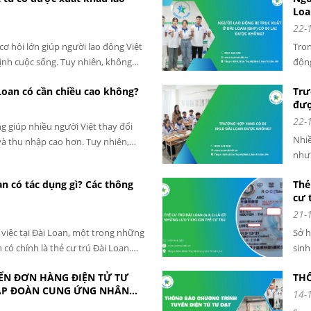
Loa
đến 
22-
cơ hội lớn giúp người lao động Việt
Tron
ịnh cuộc sống. Tuy nhiên, không
động
c đi làm việc tại Đài Loan, đặc biệt
hoặc
Loan có cần chiều cao không?
Trư
n, tiền sự.
khoă
đượ
22-
g giúp nhiều người Việt thay đổi
Nhiề
và thu nhập cao hơn. Tuy nhiên,
nhưn
tay nghề hay độ tuổi, chiều cao
lao 
lao động cần quan tâm.
an có tác dụng gì? Các thông
Thẻ
được
cư 
21-
 việc tại Đài Loan, một trong những
Sở h
 có chính là thẻ cư trú Đài Loan.
sinh
ân mà còn là “chìa khóa” giúp bạn
YỂN ĐƠN HÀNG ĐIỆN TỬ TƯ
THÔ
Đài.
TẬP ĐOÀN CUNG ỨNG NHÂN
14-