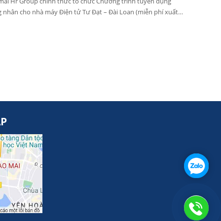
ai Hr Group chính thức tổ chức Chương trình tuyển dụng
 nhân cho nhà máy Điện tử Tư Đạt – Đài Loan (miễn phí xuất
) vào 3 ngày từ 15/10/2025 đến 17/10/2025.
AP