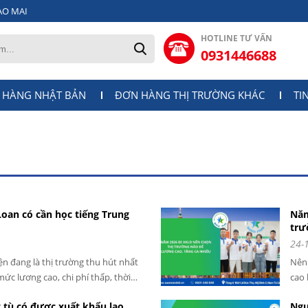
AO MAI
HOTLINE TƯ VẤN
0931446688
 HÀNG NHẬT BẢN
ĐƠN HÀNG THỊ TRƯỜNG KHÁC
TI
Loan có cần học tiếng Trung
Năm
trư
24-
ện đang là thị trường thu hút nhất
Nên 
ức lương cao, chi phí thấp, thời
cao 
tăng ca nhiều.
nay.
 tù có được xuất khẩu lao
Ngư
việc