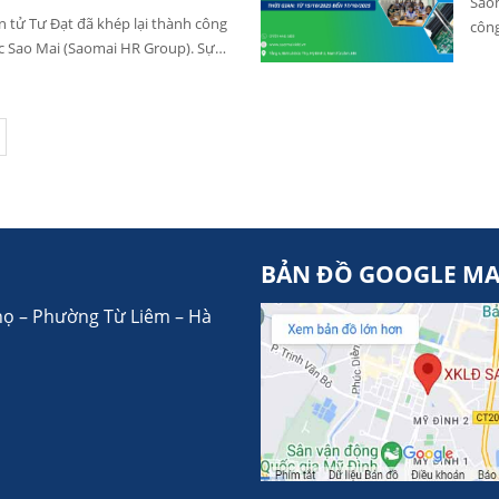
Saom
n tử Tư Đạt đã khép lại thành công
công
c Sao Mai (Saomai HR Group). Sự
cảnh
của các ứng viên mà còn khẳng định
hiệp được IOM lựa chọn hợp tác cùng
g đến nhiều đơn hàng Đài Loan miễn
o.
BẢN ĐỒ GOOGLE M
họ – Phường Từ Liêm – Hà