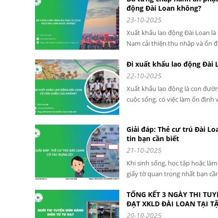
động Đài Loan không?
23-10-2025
Xuất khẩu lao động Đài Loan là 
Nam cải thiện thu nhập và ổn đ
phải ai cũng đủ điều kiện để đượ
Đi xuất khẩu lao động Đài 
là những người đã từng có tiền á
22-10-2025
Xuất khẩu lao động là con đườn
cuộc sống, có việc làm ổn định 
ngoài các yếu tố như sức khỏe, 
cũng là một tiêu chí mà người 
Giải đáp: Thẻ cư trú Đài Lo
tin bạn cần biết
21-10-2025
Khi sinh sống, học tập hoặc làm
giấy tờ quan trọng nhất bạn cần
Đây không chỉ là giấy tờ tùy th
TỔNG KẾT 3 NGÀY THI TU
hợp pháp hóa cuộc sống tại xứ 
ĐẠT XKLD ĐÀI LOAN TẠI 
LỰC SAO MAI
20-10-2025