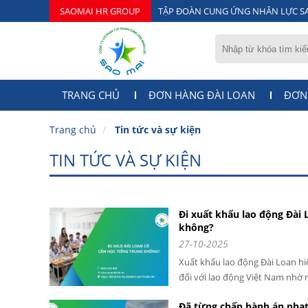
SAOMAI HR GROUP
TẬP ĐOÀN CUNG ỨNG NHÂN LỰC S
TRANG CHỦ
ĐƠN HÀNG ĐÀI LOAN
ĐƠN
Trang chủ
Tin tức và sự kiện
TIN TỨC VÀ SỰ KIỆN
Đi xuất khẩu lao động Đài 
không?
27-10-2025
Xuất khẩu lao động Đài Loan hi
đối với lao động Việt Nam nhờ m
gian xuất cảnh nhanh và cơ hội 
Đã từng chấp hành án phạt