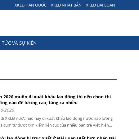
XKLĐ HÀN QUỐC
XKLĐ NHẬT BẢN
XKLĐ ĐÀI LOAN
N TỨC VÀ SỰ KIỆN
 2026 muốn đi xuất khẩu lao động thì nên chọn thị
ờng nào để lương cao, tăng ca nhiều
10-2025
đi XKLĐ nước nào hay đi xuất khẩu lao động nước nào lương
là cụm từ được tìm kiếm liên tục của nhiều bạn trẻ Việt hiện
 Thực tế việc đi XKLĐ nước ngoài không chỉ mang đến cơ hội
ời lao động bị trục xuất ở Đài Loan (Bất hợp pháp Đài
 làm ổn định mà còn giúp bạn có thể tích lũy được số vốn lên