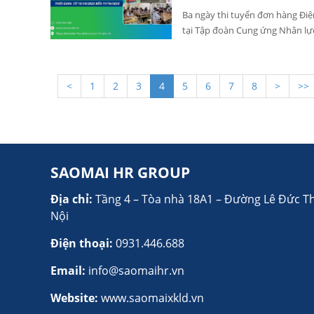
Ba ngày thi tuyển đơn hàng Điệ
tại Tập đoàn Cung ứng Nhân lự
kiện không chỉ ghi dấu nỗ lực 
uy tín của Sao Mai – doanh ng
các thương hiệu toàn cầu, man
<
1
2
3
4
5
6
7
8
>
>>
phí, minh bạch và chất lượng ca
SAOMAI HR GROUP
Địa chỉ:
Tầng 4 – Tòa nhà 18A1 – Đường Lê Đức T
Nội
Điện thoại:
0931.446.688
Email:
info@saomaihr.vn
Website:
www.saomaixkld.vn