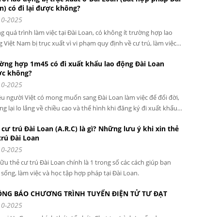
n) có đi lại được không?
gần 1 tỷ sau 3 năm làm việc.
10-2025
g quá trình làm việc tại Đài Loan, có không ít trường hợp lao
 Việt Nam bị trục xuất vì vi phạm quy định về cư trú, làm việc
 ở lại bất hợp pháp. Nhiều người sau khi về nước thường băn
ờng hợp 1m45 có đi xuất khẩu lao động Đài Loan
n: “Bị trục xuất ở Đài Loan có thể quay lại làm việc nữa không?”
c không?
10-2025
u người Việt có mong muốn sang Đài Loan làm việc để đổi đời,
g lại lo lắng về chiều cao và thể hình khi đăng ký đi xuất khẩu
động. Đặc biệt, câu hỏi “1m45 có đi xuất khẩu lao động Đài Loan
 cư trú Đài Loan (A.R.C) là gì? Những lưu ý khi xin thẻ
 không?” được rất nhiều lao động nữ quan tâm.
trú Đài Loan
10-2025
ữu thẻ cư trú Đài Loan chính là 1 trong số các cách giúp bạn
 sống, làm việc và học tập hợp pháp tại Đài Loan.
NG BÁO CHƯƠNG TRÌNH TUYỂN ĐIỆN TỬ TƯ ĐẠT
10-2025