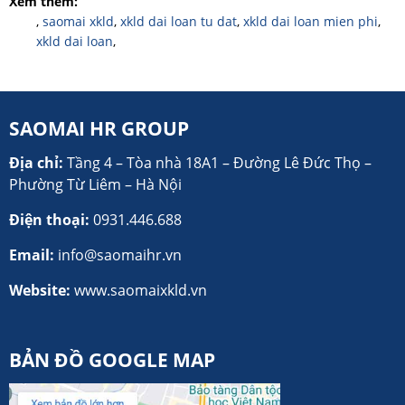
Xem thêm:
,
saomai xkld
,
xkld dai loan tu dat
,
xkld dai loan mien phi
,
xkld dai loan
,
SAOMAI HR GROUP
Địa chỉ:
Tầng 4 – Tòa nhà 18A1 – Đường Lê Đức Thọ –
Phường Từ Liêm – Hà Nội
Điện thoại:
0931.446.688
Email:
info@saomaihr.vn
Website:
www.saomaixkld.vn
BẢN ĐỒ GOOGLE MAP