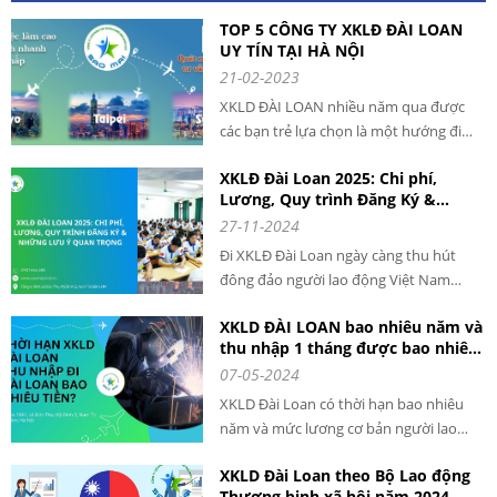
TOP 5 CÔNG TY XKLĐ ĐÀI LOAN
UY TÍN TẠI HÀ NỘI
21-02-2023
XKLD ĐÀI LOAN nhiều năm qua được
các bạn trẻ lựa chọn là một hướng đi
giúp phát triển nghề nghiệp và tăng cao
XKLĐ Đài Loan 2025: Chi phí,
thu nhập. Mỗi năm có hàng ngàn lao
Lương, Quy trình Đăng Ký &
động VIỆT NAM qua ĐÀI LOAN làm việc
Những Lưu Ý Quan Trọng cho
27-11-2024
với mức thu nhập cao và ổn định.
người lao động khi đi XKLD DAI
Đi XKLĐ Đài Loan ngày càng thu hút
LOAN
đông đảo người lao động Việt Nam
đăng ký tham gia. Với chi phí hợp lý,
XKLD ĐÀI LOAN bao nhiêu năm và
mức lương ổn định và quy trình rõ ràng,
thu nhập 1 tháng được bao nhiêu
XKLĐ Đài Loan năm 2025 là cơ hội tuyệt
tiền?
07-05-2024
vời để bạn nâng cao thu nhập và phát
triển bản thân.
XKLD Đài Loan có thời hạn bao nhiêu
năm và mức lương cơ bản người lao
động nhận được khoảng bao nhiêu. Đây
XKLD Đài Loan theo Bộ Lao động
là câu hỏi được rất nhiều người đặt ra
Thương binh xã hội năm 2024 -