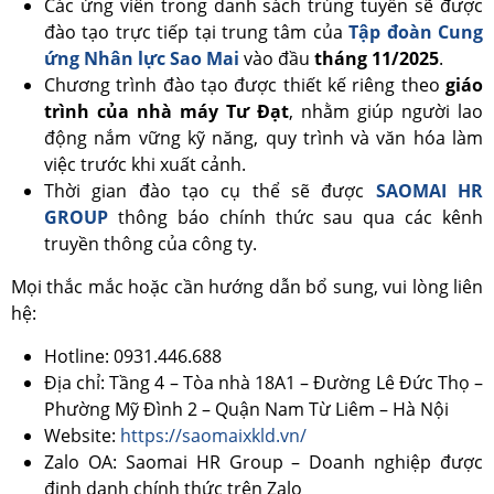
Các ứng viên trong danh sách trúng tuyển sẽ được
đào tạo trực tiếp tại trung tâm của
Tập đoàn Cung
ứng Nhân lực Sao Mai
vào đầu
tháng 11/2025
.
Chương trình đào tạo được thiết kế riêng theo
giáo
trình của nhà máy Tư Đạt
, nhằm giúp người lao
động nắm vững kỹ năng, quy trình và văn hóa làm
việc trước khi xuất cảnh.
Thời gian đào tạo cụ thể sẽ được
SAOMAI HR
GROUP
thông báo chính thức sau qua các kênh
truyền thông của công ty.
Mọi thắc mắc hoặc cần hướng dẫn bổ sung, vui lòng liên
hệ:
Hotline: 0931.446.688
Địa chỉ: Tầng 4 – Tòa nhà 18A1 – Đường Lê Đức Thọ –
Phường Mỹ Đình 2 – Quận Nam Từ Liêm – Hà Nội
Website:
https://saomaixkld.vn/
Zalo OA: Saomai HR Group – Doanh nghiệp được
định danh chính thức trên Zalo