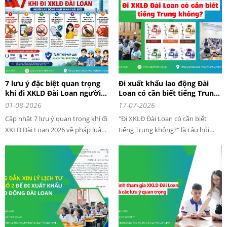
khoản phí theo quy định của pháp luật
Đài Loan. Từ ngày 1/1/2024 mức lương
cơ bản của người lao động được điều
chỉnh.
7 lưu ý đặc biệt quan trọng
Đi xuất khẩu lao động Đài
khi đi XKLD Đài Loan người
Loan có cần biết tiếng Trung
lao động nhất định phải biết
không?
01-08-2026
17-07-2026
Cập nhật 7 lưu ý quan trọng khi đi
"Đi XKLĐ Đài Loan có cần biết
XKLD Đài Loan 2026 về pháp luật,
tiếng Trung không?" là câu hỏi
ma túy, động vật, nhập cảnh,
được rất nhiều người lao động
quấy rối tình dục khi sinh sống và
quan tâm khi có ý định sang Đài
làm việc tại Đài Loan
Loan làm việc. Nhiều người lo lắng
vì chưa từng học tiếng Trung và
sợ không đủ điều kiện đăng ký