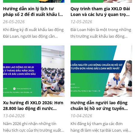
Hướng dẫn xin lý lịch tư
Quy trình tham gia XKLD Đài
pháp số 2 để đi xuất khẩu lao
Loan và các lưu ý quan trọng
động Đài Loan 2026
khi đi XKLD Đài Loan
26-05-2026
12-05-2026
Khi đăng ký đi xuất khẩu lao động
Đài Loan hiện là một trong những
Đài Loan, người lao động cần
thị trường xuất khẩu lao động
chuẩn bị khá nhiều giấy tờ quan
được nhiều lao động Việt Nam lựa
trọng như hộ chiếu, giấy khám
chọn nhờ mức lương ổn định, chi
sức khỏe và đặc biệt là lý lịch tư
phí hợp lý và nhiều đơn hàng đa
pháp số 2. Đây là giấy tờ gần như
dạng. Đặc biệt, quy trình tham gia
bắt buộc trong hồ sơ xin visa khi
XKLD Đài Loan hiện nay khá đơn
đi xuất khẩu lao động Đài Loan.
giản, thời gian xuất cảnh nhanh
nếu hồ sơ đầy đủ và phù hợp.
Xu hướng đi XKLD 2026: Hơn
Hướng dẫn người lao động
28.800 lao động đi nước
chuẩn bị hồ sơ ứng tuyển
ngoài làm việc trong 3 tháng
đơn hàng đài loan chi tiết tại
13-04-2026
10-04-2026
đầu năm 2026
Tập đoàn cung ứng nhân lực
Năm 2026 ghi nhận những tín
Khi đăng ký tham gia các đơn
Sao Mai
hiệu tích cực của thị trường xuất
hàng đi làm việc tại Đài Loan, việc