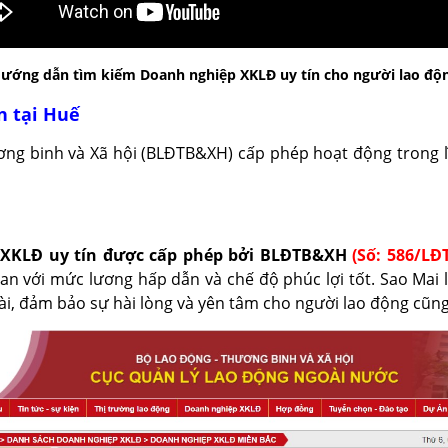
ướng dẫn tìm kiếm Doanh nghiệp XKLĐ uy tín cho người lao độ
n tại Huế
ơng binh và Xã hội (BLĐTB&XH) cấp phép hoạt động trong l
ị XKLĐ uy tín được cấp phép bởi BLĐTB&XH
(Số: 586/LĐ
n với mức lương hấp dẫn và chế độ phúc lợi tốt. Sao Mai 
oài, đảm bảo sự hài lòng và yên tâm cho người lao động cũng