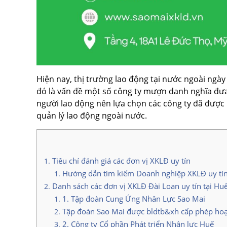
Hiện nay, thị trường lao động tại nước ngoài ngày
đó là vấn đề một số công ty mượn danh nghĩa đưa n
người lao động nên lựa chọn các công ty đã được
quản lý lao động ngoài nước.
Tiêu chí đánh giá các đơn vị XKLĐ uy tín
Hướng dẫn tìm kiếm Doanh nghiệp XKLĐ uy tín
Danh sách các đơn vị XKLĐ Đài Loan uy tín tại Hu
1. Tập đoàn Cung Ứng Nhân Lực Sao Mai
Tập đoàn Sao Mai được bldtb&xh cấp phép ho
2. Công ty Cổ phần Phát triển Nhân lực Huế