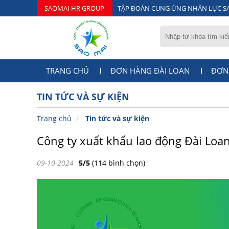
SAOMAI HR GROUP
TẬP ĐOÀN CUNG ỨNG NHÂN LỰC S
TRANG CHỦ
ĐƠN HÀNG ĐÀI LOAN
ĐƠN
TIN TỨC VÀ SỰ KIỆN
Trang chủ
Tin tức và sự kiện
Công ty xuất khẩu lao động Đài Loa
09-10-2024
5/5
(114 bình chọn)