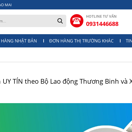
AO MAI
HOTLINE TƯ VẤN
0931446688
 HÀNG NHẬT BẢN
ĐƠN HÀNG THỊ TRƯỜNG KHÁC
TI
n UY TÍN theo Bộ Lao động Thương Binh và X