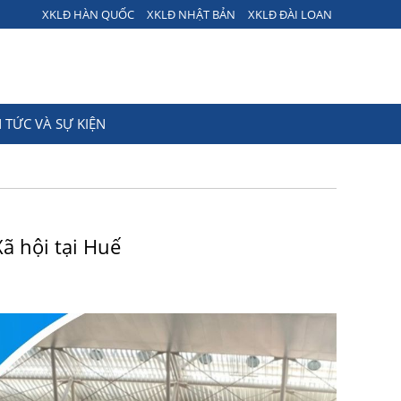
XKLĐ HÀN QUỐC
XKLĐ NHẬT BẢN
XKLĐ ĐÀI LOAN
N TỨC VÀ SỰ KIỆN
ã hội tại Huế