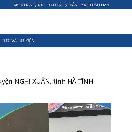
XKLĐ HÀN QUỐC
XKLĐ NHẬT BẢN
XKLĐ ĐÀI LOAN
N TỨC VÀ SỰ KIỆN
 huyện NGHI XUÂN, tỉnh HÀ TĨNH