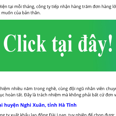
 Hiện tại mỗi tháng, công ty tiếp nhận hàng trăm đơn hàng l
g muốn của bản thân.
ghiệm nhiều năm trong nghề, cùng đội ngũ nhân viên chuy
tục hoàn tất. Đây là trách nhiệm mà không phải bất cứ đơn 
ại huyện Nghi Xuân, tỉnh Hà Tĩnh
ông ty xuất khẩu lao động Đài Loan, tuy nhiên để chọn được