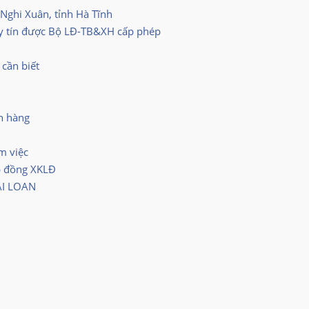
 Nghi Xuân, tỉnh Hà Tĩnh
y tín được Bộ LĐ-TB&XH cấp phép
cần biết
n hàng
m việc
p đồng XKLĐ
ÀI LOAN