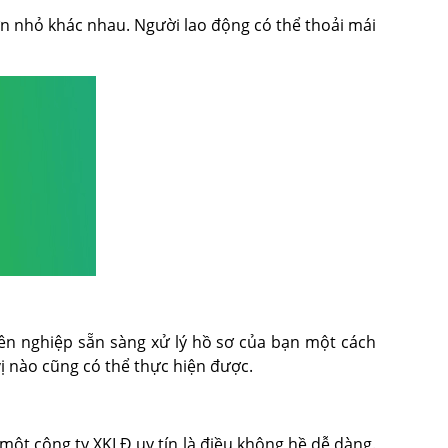
ớn nhỏ khác nhau. Người lao động có thể thoải mái
ên nghiệp sẵn sàng xử lý hồ sơ của bạn một cách
vị nào cũng có thể thực hiện được.
 một công ty XKLĐ uy tín là điều không hề dễ dàng.