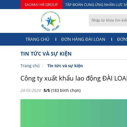
SAOMAI HR GROUP
TẬP ĐOÀN CUNG ỨNG NHÂN LỰC S
TRANG CHỦ
ĐƠN HÀNG ĐÀI LOAN
ĐƠN
TIN TỨC VÀ SỰ KIỆN
Trang chủ
Tin tức và sự kiện
Công ty xuất khẩu lao động ĐÀI LOA
24-05-2024
5/5
(183 bình chọn)