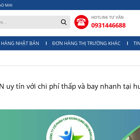
AO MAI
HOTLINE TƯ VẤN
0931446688
 HÀNG NHẬT BẢN
ĐƠN HÀNG THỊ TRƯỜNG KHÁC
TI
N uy tín với chi phí thấp và bay nhanh tại