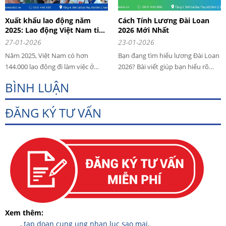
Xuất khẩu lao động năm
Cách Tính Lương Đài Loan
2025: Lao động Việt Nam tiếp
2026 Mới Nhất
tục khẳng định vị thế trên thị
27-01-2026
23-01-2026
trường quốc tế
Năm 2025, Việt Nam có hơn
Bạn đang tìm hiểu lương Đài Loan
144.000 lao động đi làm việc ở
2026? Bài viết giúp bạn hiểu rõ
nước ngoài, vượt 111% kế hoạch.
cách tính lương cơ bản 29.500 Đài
BÌNH LUẬN
Nhật Bản, Đài Loan, Hàn Quốc
tệ, tiền tăng ca, các khoản trừ và
tiếp tục là thị trường trọng điểm.
thu nhập thực tế của lao động
ĐĂNG KÝ TƯ VẤN
Xuất khẩu lao động hợp pháp mở
Việt Nam khi đi làm việc hợp pháp
ra cơ hội việc làm ổn định, thu
tại Đài Loan. Áp dụng từ
nhập bền vững cho người lao
01/01/2026 đối với người lao động
động.
nước ngoài làm việc hợp pháp tại
ĐÀI LOAN.
Xem thêm:
,
tap doan cung ung nhan luc sao mai
,