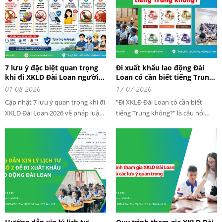
cơ bản của người lao động được điều
chỉnh.
7 lưu ý đặc biệt quan trọng
Đi xuất khẩu lao động Đài
khi đi XKLD Đài Loan người
Loan có cần biết tiếng Trung
lao động nhất định phải biết
không?
01-08-2026
17-07-2026
Cập nhật 7 lưu ý quan trọng khi đi
"Đi XKLĐ Đài Loan có cần biết
XKLD Đài Loan 2026 về pháp luật,
tiếng Trung không?" là câu hỏi
ma túy, động vật, nhập cảnh,
được rất nhiều người lao động
quấy rối tình dục khi sinh sống và
quan tâm khi có ý định sang Đài
làm việc tại Đài Loan
Loan làm việc. Nhiều người lo lắng
vì chưa từng học tiếng Trung và
sợ không đủ điều kiện đăng ký