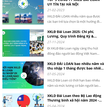
UY TÍN TẠI HÀ NỘI
21-02-2023
XKLD ĐÀI LOAN nhiều năm qua được
các bạn trẻ lựa chọn là một hướng đi
giúp phát triển nghề nghiệp và tăng cao
XKLĐ Đài Loan 2025: Chi phí,
thu nhập. Mỗi năm có hàng ngàn lao
Lương, Quy trình Đăng Ký &
động VIỆT NAM qua ĐÀI LOAN làm việc
Những Lưu Ý Quan Trọng cho
27-11-2024
với mức thu nhập cao và ổn định.
người lao động khi đi XKLD DAI
Đi XKLĐ Đài Loan ngày càng thu hút
LOAN
đông đảo người lao động Việt Nam
đăng ký tham gia. Với chi phí hợp lý,
XKLD ĐÀI LOAN bao nhiêu năm và
mức lương ổn định và quy trình rõ ràng,
thu nhập 1 tháng được bao nhiêu
XKLĐ Đài Loan năm 2025 là cơ hội tuyệt
tiền?
07-05-2024
vời để bạn nâng cao thu nhập và phát
triển bản thân.
XKLD Đài Loan có thời hạn bao nhiêu
năm và mức lương cơ bản người lao
động nhận được khoảng bao nhiêu. Đây
XKLD Đài Loan theo Bộ Lao động
là câu hỏi được rất nhiều người đặt ra
Thương binh xã hội năm 2024 -
khi tìm hiểu về xuất khẩu lao động tại
THÔNG TIN CHI TIẾT
05-04-2024
Đài Loan. Theo thông tin mới nhất từ