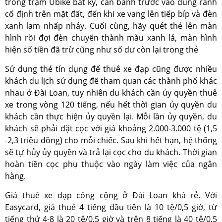
trong trạm Ubike bất kỳ, căn bánh trước vào đúng rãnh
cố định trên mặt đất, đến khi xe vang lên tiếp bíp và đèn
xanh lam nhấp nháy. Cuối cùng, hãy quét thẻ lên màn
hình rồi đợi đèn chuyển thành màu xanh lá, màn hình
hiện số tiền đã trừ cũng như số dư còn lại trong thẻ
Sử dụng thẻ tín dụng để thuê xe đạp cũng được nhiều
khách du lịch sử dụng để tham quan các thành phố khác
nhau ở Đài Loan, tuy nhiên du khách cần ủy quyền thuê
xe trong vòng 120 tiếng, nếu hết thời gian ủy quyền du
khách cần thực hiện ủy quyền lại. Mỗi lần ủy quyền, du
khách sẽ phải đặt cọc với giá khoảng 2.000-3.000 tệ (1,5
-2,3 triệu đồng) cho mỗi chiếc. Sau khi hết hạn, hệ thống
sẽ tự hủy ủy quyền và trả lại cọc cho du khách. Thời gian
hoàn tiền cọc phụ thuộc vào ngày làm việc của ngân
hàng.
Giá thuê xe đạp công cộng ở Đài Loan khá rẻ. Với
Easycard, giá thuê 4 tiếng đầu tiên là 10 tệ/0,5 giờ, từ
tiếng thứ 4-8 là 20 tệ/0,5 giờ và trên 8 tiếng là 40 tệ/0,5