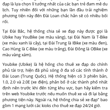
đạp là lựa chọn lí tưởng nhất của các bạn trẻ đam mê du
lịch. Tuy nhiên đối với những bạn lần đầu trải nghiệm
phương tiện này đến Đài Loan chắc hẳn sẽ có nhiều bối
rối.
Tại Đài Bắc, hệ thống chia sẻ xe đạp này được gọi là
Ubike hay YouBike (xe màu vàng), tại Đài Nam là T-Bike
(xe màu xanh lá cây), tại Đài Trung là IBike (xe màu đen),
Cao Hùng là C-Bike (xe màu trắng), Đài Đông là OBike (xe
màu vàng xám).
Youbike (Ubike) là hệ hống cho thuê xe đạp do chính
phủ tài trợ, hiện đã phủ sóng ở đa số các tỉnh thành ở
Đài Loan (Trung Quốc). Hệ thống hiện có 3 phiên bản,
1.0, 2.0 và 2.0E (xe điện), phân bổ ở các thành phố nhất
định nên trước khi đến từng khu vực, bạn hãy kiểm tra
trên web Youbike trước nếu muốn thuê xe và đi lại bằng
phương tiện này. Ngoài ra, hệ thống chia sẻ xe đạp” bao
gồm 1 mạng lưới các kioks cho thuê xe đạp 24/24 giờ.