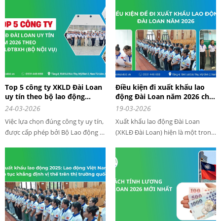
lao động Việt Nam đi làm việc ở
chuyên nghiệp sẽ giúp người lao
nước ngoài tiếp tục tăng mạnh
động tăng tỷ lệ trúng tuyển lên
ngay từ đầu năm.
đến 80%.
Top 5 công ty XKLD Đài Loan
Điều kiện đi xuất khẩu lao
uy tín theo bộ lao động
động Đài Loan năm 2026 chi
thương binh và xã hội (Bộ
tiết nhất
24-03-2026
19-03-2026
Nội Vụ) năm 2026
Việc lựa chọn đúng công ty uy tín,
Xuất khẩu lao động Đài Loan
được cấp phép bởi Bộ Lao động –
(XKLĐ Đài Loan) hiện là một trong
Thương binh và Xã hội là yếu tố
những thị trường hấp dẫn nhất
quan trọng giúp người lao động
đối với lao động Việt Nam nhờ
tránh rủi ro, tiết kiệm chi phí và
mức lương cao, chi phí thấp và cơ
tăng tỷ lệ trúng tuyển.
hội tăng ca nhiều. Tuy nhiên, để
được sang Đài Loan làm việc hợp
pháp trong năm 2026, người lao
động cần nắm rõ các điều kiện,
yêu cầu và quy định mới nhất.