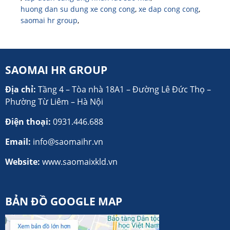
huong dan su dung xe cong cong
,
xe dap cong cong
,
saomai hr group
,
SAOMAI HR GROUP
Địa chỉ:
Tầng 4 – Tòa nhà 18A1 – Đường Lê Đức Thọ –
Phường Từ Liêm – Hà Nội
Điện thoại:
0931.446.688
Email:
info@saomaihr.vn
Website:
www.saomaixkld.vn
BẢN ĐỒ GOOGLE MAP