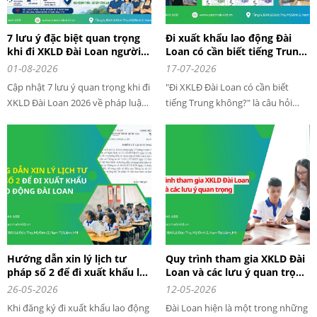
7 lưu ý đặc biệt quan trọng
Đi xuất khẩu lao động Đài
khi đi XKLD Đài Loan người
Loan có cần biết tiếng Trung
lao động nhất định phải biết
không?
01-08-2026
17-07-2026
Cập nhật 7 lưu ý quan trọng khi đi
"Đi XKLĐ Đài Loan có cần biết
XKLD Đài Loan 2026 về pháp luật,
tiếng Trung không?" là câu hỏi
ma túy, động vật, nhập cảnh,
được rất nhiều người lao động
quấy rối tình dục khi sinh sống và
quan tâm khi có ý định sang Đài
làm việc tại Đài Loan
Loan làm việc. Nhiều người lo lắng
vì chưa từng học tiếng Trung và
sợ không đủ điều kiện đăng ký
Hướng dẫn xin lý lịch tư
Quy trình tham gia XKLD Đài
pháp số 2 để đi xuất khẩu lao
Loan và các lưu ý quan trọng
động Đài Loan 2026
khi đi XKLD Đài Loan
26-05-2026
12-05-2026
Khi đăng ký đi xuất khẩu lao động
Đài Loan hiện là một trong những