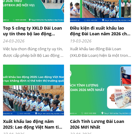
Top 5 công ty XKLD Đài Loan
Điều kiện đi xuất khẩu lao
uy tín theo bộ lao động
động Đài Loan năm 2026 chi
thương binh và xã hội (Bộ
tiết nhất
24-03-2026
19-03-2026
Nội Vụ) năm 2026
Việc lựa chọn đúng công ty uy tín,
Xuất khẩu lao động Đài Loan
được cấp phép bởi Bộ Lao động –
(XKLĐ Đài Loan) hiện là một trong
Thương binh và Xã hội là yếu tố
những thị trường hấp dẫn nhất
quan trọng giúp người lao động
đối với lao động Việt Nam nhờ
tránh rủi ro, tiết kiệm chi phí và
mức lương cao, chi phí thấp và cơ
tăng tỷ lệ trúng tuyển.
hội tăng ca nhiều. Tuy nhiên, để
được sang Đài Loan làm việc hợp
pháp trong năm 2026, người lao
động cần nắm rõ các điều kiện,
yêu cầu và quy định mới nhất.
Xuất khẩu lao động năm
Cách Tính Lương Đài Loan
2025: Lao động Việt Nam tiếp
2026 Mới Nhất
tục khẳng định vị thế trên thị