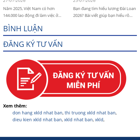
27-01-2026
23-01-2026
trường quốc tế
Năm 2025, Việt Nam có hơn
Bạn đang tìm hiểu lương Đài Loan
144.000 lao động đi làm việc ở
2026? Bài viết giúp bạn hiểu rõ
nước ngoài, vượt 111% kế hoạch.
cách tính lương cơ bản 29.500 Đài
BÌNH LUẬN
Nhật Bản, Đài Loan, Hàn Quốc
tệ, tiền tăng ca, các khoản trừ và
tiếp tục là thị trường trọng điểm.
thu nhập thực tế của lao động
ĐĂNG KÝ TƯ VẤN
Xuất khẩu lao động hợp pháp mở
Việt Nam khi đi làm việc hợp pháp
ra cơ hội việc làm ổn định, thu
tại Đài Loan. Áp dụng từ
nhập bền vững cho người lao
01/01/2026 đối với người lao động
động.
nước ngoài làm việc hợp pháp tại
ĐÀI LOAN.
Xem thêm:
don hang xkld nhat ban
,
thi truong xkld nhat ban
,
dieu kien xkld nhat ban
,
xkld nhat ban
,
xkld
,