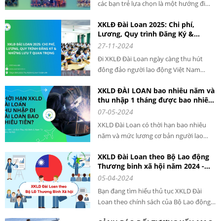
các bạn trẻ lựa chọn là một hướng đi
giúp phát triển nghề nghiệp và tăng cao
XKLĐ Đài Loan 2025: Chi phí,
thu nhập. Mỗi năm có hàng ngàn lao
Lương, Quy trình Đăng Ký &
động VIỆT NAM qua ĐÀI LOAN làm việc
Những Lưu Ý Quan Trọng cho
27-11-2024
với mức thu nhập cao và ổn định.
người lao động khi đi XKLD DAI
Đi XKLĐ Đài Loan ngày càng thu hút
LOAN
đông đảo người lao động Việt Nam
đăng ký tham gia. Với chi phí hợp lý,
XKLD ĐÀI LOAN bao nhiêu năm và
mức lương ổn định và quy trình rõ ràng,
thu nhập 1 tháng được bao nhiêu
XKLĐ Đài Loan năm 2025 là cơ hội tuyệt
tiền?
07-05-2024
vời để bạn nâng cao thu nhập và phát
triển bản thân.
XKLD Đài Loan có thời hạn bao nhiêu
năm và mức lương cơ bản người lao
động nhận được khoảng bao nhiêu. Đây
XKLD Đài Loan theo Bộ Lao động
là câu hỏi được rất nhiều người đặt ra
Thương binh xã hội năm 2024 -
khi tìm hiểu về xuất khẩu lao động tại
THÔNG TIN CHI TIẾT
05-04-2024
Đài Loan. Theo thông tin mới nhất từ
Chính phủ nước này, thu nhập của lao
Bạn đang tìm hiểu thủ tục XKLD Đài
động nước ngoài khi làm việc hợp pháp
Loan theo chính sách của Bộ Lao động
tại đây được tăng từ ngày 1/1/2024.
Thương binh Xã hội? Để có thể chuẩn bị