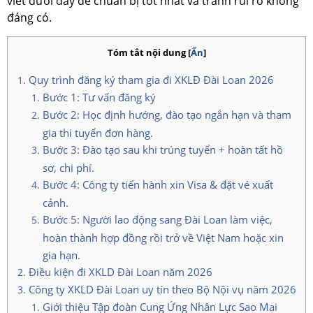
viết dưới đây để chuẩn bị tốt nhất và tránh rủi ro không
đáng có.
Tóm tắt nội dung
[
Ẩn
]
Quy trình đăng ký tham gia đi XKLĐ Đài Loan 2026
Bước 1: Tư vấn đăng ký
Bước 2: Học định hướng, đào tạo ngắn hạn và tham
gia thi tuyển đơn hàng.
Bước 3: Đào tạo sau khi trúng tuyển + hoàn tất hồ
sơ, chi phí.
Bước 4: Công ty tiến hành xin Visa & đặt vé xuất
cảnh.
Bước 5: Người lao động sang Đài Loan làm việc,
hoàn thành hợp đồng rồi trở về Việt Nam hoặc xin
gia hạn.
Điều kiện đi XKLD Đài Loan năm 2026
Công ty XKLD Đài Loan uy tín theo Bộ Nội vụ năm 2026
Giới thiệu Tập đoàn Cung Ứng Nhân Lực Sao Mai