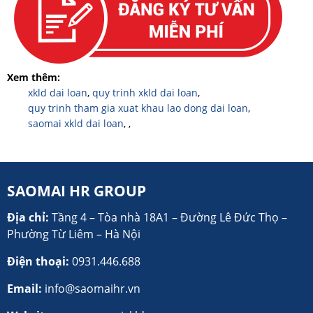
Xem thêm:
xkld dai loan
,
quy trinh xkld dai loan
,
quy trinh tham gia xuat khau lao dong dai loan
,
saomai xkld dai loan
,
,
SAOMAI HR GROUP
Địa chỉ:
Tầng 4 – Tòa nhà 18A1 – Đường Lê Đức Thọ –
Phường Từ Liêm – Hà Nội
Điện thoại:
0931.446.688
Email:
info@saomaihr.vn