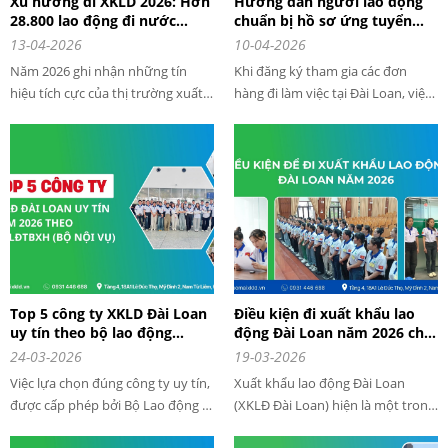
Xu hướng đi XKLD 2026: Hơn
Hướng dẫn người lao động
28.800 lao động đi nước
chuẩn bị hồ sơ ứng tuyển
ngoài làm việc trong 3 tháng
đơn hàng đài loan chi tiết tại
13-04-2026
10-04-2026
đầu năm 2026
Tập đoàn cung ứng nhân lực
Năm 2026 ghi nhận những tín
Khi đăng ký tham gia các đơn
Sao Mai
hiệu tích cực của thị trường xuất
hàng đi làm việc tại Đài Loan, việc
khẩu lao động (XKLĐ) khi số lượng
chuẩn bị hồ sơ ban đầu đầy đủ và
lao động Việt Nam đi làm việc ở
chuyên nghiệp sẽ giúp người lao
nước ngoài tiếp tục tăng mạnh
động tăng tỷ lệ trúng tuyển lên
ngay từ đầu năm.
đến 80%.
Top 5 công ty XKLD Đài Loan
Điều kiện đi xuất khẩu lao
uy tín theo bộ lao động
động Đài Loan năm 2026 chi
thương binh và xã hội (Bộ
tiết nhất
24-03-2026
19-03-2026
Nội Vụ) năm 2026
Việc lựa chọn đúng công ty uy tín,
Xuất khẩu lao động Đài Loan
được cấp phép bởi Bộ Lao động –
(XKLĐ Đài Loan) hiện là một trong
Thương binh và Xã hội là yếu tố
những thị trường hấp dẫn nhất