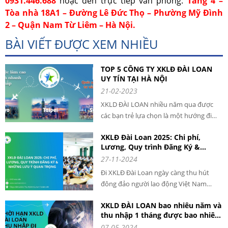
0931.446.688
hoặc đến trực tiếp văn phòng:
Tầng 4 –
Tòa nhà 18A1 – Đường Lê Đức Thọ – Phường Mỹ Đình
2 – Quận Nam Từ Liêm – Hà Nội.
BÀI VIẾT ĐƯỢC XEM NHIỀU
TOP 5 CÔNG TY XKLĐ ĐÀI LOAN
UY TÍN TẠI HÀ NỘI
21-02-2023
XKLD ĐÀI LOAN nhiều năm qua được
các bạn trẻ lựa chọn là một hướng đi
giúp phát triển nghề nghiệp và tăng cao
XKLĐ Đài Loan 2025: Chi phí,
thu nhập. Mỗi năm có hàng ngàn lao
Lương, Quy trình Đăng Ký &
động VIỆT NAM qua ĐÀI LOAN làm việc
Những Lưu Ý Quan Trọng cho
27-11-2024
với mức thu nhập cao và ổn định.
người lao động khi đi XKLD DAI
Đi XKLĐ Đài Loan ngày càng thu hút
LOAN
đông đảo người lao động Việt Nam
đăng ký tham gia. Với chi phí hợp lý,
XKLD ĐÀI LOAN bao nhiêu năm và
mức lương ổn định và quy trình rõ ràng,
thu nhập 1 tháng được bao nhiêu
XKLĐ Đài Loan năm 2025 là cơ hội tuyệt
tiền?
07-05-2024