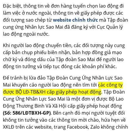
Đặc biệt, thông tin về đơn hàng tuyển chọn lao động đi
làm việc ở nước ngoài, thông tin về giấy phép được các
đối tượng sao chép từ
website chính thức
mà Tập đoàn
cung ứng Nhân lực Sao Mai đã đăng ký với Cục Quản lý
lao động ngoài nước.
Khi người lao động chuyển tiền, các đối tượng này cung
cấp bản chụp phiếu biên nhận, bản hợp đồng giả mạo
chữ ký và đóng dấu của Tập đoàn Sao Mai để người lao
động tin tưởng và tiếp tục đóng các khoản phí khác.
Để tránh bị lừa đảo Tập Đoàn Cung Ứng Nhân Lực Sao
Mai khuyến cáo người lao động nên tìm tới
các công ty
được BỘ LĐ-TB&XH cấp giấy phép hoạt động
. Tập Đoàn
Cung Ứng Nhân Lực Sao Mai là một đơn vị được Bộ Lao
Động Thương Binh Và Xã Hội cấp giấy phép hoạt động
(Số: 586/LĐTBXH-GP)
. Bên cạnh đó mọi người tuyệt đối
không tin tưởng vào các thông tin mời chào, hứa hẹn về
XKLĐ trên các website, trang Facebook, Zalo không chính