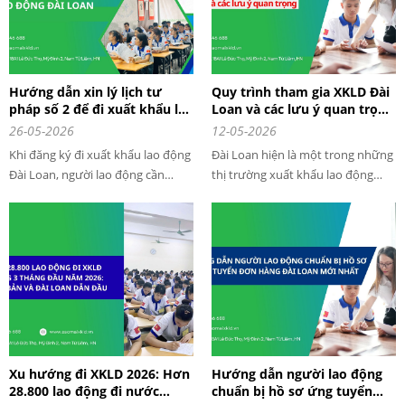
Hướng dẫn xin lý lịch tư
Quy trình tham gia XKLD Đài
pháp số 2 để đi xuất khẩu lao
Loan và các lưu ý quan trọng
động Đài Loan 2026
khi đi XKLD Đài Loan
26-05-2026
12-05-2026
Khi đăng ký đi xuất khẩu lao động
Đài Loan hiện là một trong những
Đài Loan, người lao động cần
thị trường xuất khẩu lao động
chuẩn bị khá nhiều giấy tờ quan
được nhiều lao động Việt Nam lựa
trọng như hộ chiếu, giấy khám
chọn nhờ mức lương ổn định, chi
sức khỏe và đặc biệt là lý lịch tư
phí hợp lý và nhiều đơn hàng đa
pháp số 2. Đây là giấy tờ gần như
dạng. Đặc biệt, quy trình tham gia
bắt buộc trong hồ sơ xin visa khi
XKLD Đài Loan hiện nay khá đơn
đi xuất khẩu lao động Đài Loan.
giản, thời gian xuất cảnh nhanh
nếu hồ sơ đầy đủ và phù hợp.
Xu hướng đi XKLD 2026: Hơn
Hướng dẫn người lao động
28.800 lao động đi nước
chuẩn bị hồ sơ ứng tuyển