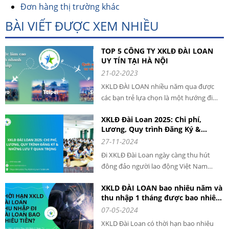
Đơn hàng thị trường khác
BÀI VIẾT ĐƯỢC XEM NHIỀU
TOP 5 CÔNG TY XKLĐ ĐÀI LOAN
UY TÍN TẠI HÀ NỘI
21-02-2023
XKLD ĐÀI LOAN nhiều năm qua được
các bạn trẻ lựa chọn là một hướng đi
giúp phát triển nghề nghiệp và tăng cao
XKLĐ Đài Loan 2025: Chi phí,
thu nhập. Mỗi năm có hàng ngàn lao
Lương, Quy trình Đăng Ký &
động VIỆT NAM qua ĐÀI LOAN làm việc
Những Lưu Ý Quan Trọng cho
27-11-2024
với mức thu nhập cao và ổn định.
người lao động khi đi XKLD DAI
Đi XKLĐ Đài Loan ngày càng thu hút
LOAN
đông đảo người lao động Việt Nam
đăng ký tham gia. Với chi phí hợp lý,
XKLD ĐÀI LOAN bao nhiêu năm và
mức lương ổn định và quy trình rõ ràng,
thu nhập 1 tháng được bao nhiêu
XKLĐ Đài Loan năm 2025 là cơ hội tuyệt
tiền?
07-05-2024
vời để bạn nâng cao thu nhập và phát
triển bản thân.
XKLD Đài Loan có thời hạn bao nhiêu