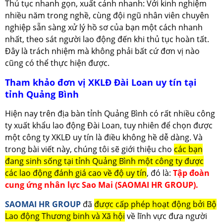
Thủ tục nhanh gọn, xuất cảnh nhanh: Với kinh nghiệm
nhiều năm trong nghề, cùng đội ngũ nhân viên chuyên
nghiệp sẵn sàng xử lý hồ sơ của bạn một cách nhanh
nhất, theo sát người lao động đến khi thủ tục hoàn tất.
Đây là trách nhiệm mà không phải bất cứ đơn vị nào
cũng có thể thực hiện được.
Tham khảo đơn vị XKLĐ Đài Loan uy tín tại
tỉnh Quảng Bình
Hiện nay trên địa bàn tỉnh Quảng Bình có rất nhiều công
ty xuất khẩu lao động Đài Loan, tuy nhiên để chọn được
một công ty XKLĐ uy tín là điều không hề dễ dàng. Và
trong bài viết này, chúng tôi sẽ giới thiệu cho
các bạn
đang sinh sống tại tỉnh Quảng Bình một công ty được
các lao động đánh giá cao về độ uy tín
, đó là:
Tập đoàn
cung ứng nhân lực Sao Mai (SAOMAI HR GROUP).
SAOMAI HR GROUP
đã
được cấp phép hoạt động bởi Bộ
Lao động Thương binh và Xã hội
về lĩnh vực đưa người