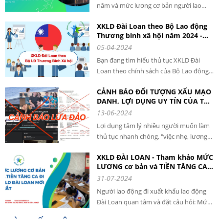
năm và mức lương cơ bản người lao
động nhận được khoảng bao nhiêu. Đây
XKLD Đài Loan theo Bộ Lao động
là câu hỏi được rất nhiều người đặt ra
Thương binh xã hội năm 2024 -
khi tìm hiểu về xuất khẩu lao động tại
THÔNG TIN CHI TIẾT
05-04-2024
Đài Loan. Theo thông tin mới nhất từ
Chính phủ nước này, thu nhập của lao
Bạn đang tìm hiểu thủ tục XKLD Đài
động nước ngoài khi làm việc hợp pháp
Loan theo chính sách của Bộ Lao động
tại đây được tăng từ ngày 1/1/2024.
Thương binh Xã hội? Để có thể chuẩn bị
Cùng SAOMAI HR GROUP tìm hiểu
CẢNH BÁO ĐỐI TƯỢNG XẤU MẠO
đầy đủ hồ sơ và tuân thủ điều luật xuất
DANH, LỢI DỤNG UY TÍN CỦA TẬP
quyền lợi khi XKLD Đài Loan qua bài viết
khẩu lao động, các bạn hãy cùng
ĐOÀN CUNG ỨNG NHÂN LỰC SAO
13-06-2024
sau.
SAOMAI HR GROUP tham khảo qua bài
MAI ĐỂ LỪA ĐẢO, CHIẾM ĐOẠT
viết dưới đây nhé.
Lợi dụng tâm lý nhiều người muốn làm
TÀI SẢN CỦA NGƯỜI LAO ĐỘNG
thủ tục nhanh chóng, "việc nhẹ, lương
cao" để xuất khẩu lao động (XKLĐ), hiện
XKLD ĐÀI LOAN - Tham khảo MỨC
nay có một số tổ chức, cá nhân KHÔNG
LƯƠNG cơ bản và TIỀN TĂNG CA
được cấp phép đưa người lao động đi
dành cho người lao động
31-07-2024
XKLĐ nước ngoài đã lợi dụng uy tín của
Tập đoàn cung ứng Nhân lực Sao Mai để
Người lao động đi xuất khẩu lao động
lừa đảo người lao động.
Đài Loan quan tâm và đặt câu hỏi: Mức
lương cơ bản sẽ nhận được là bao