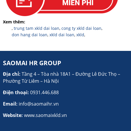
Xem thêm:
,
trung tam xkld dai loan
,
cong ty xkld dai loan
,
don hang dai loan
,
xkld dai loan
,
xkld
,
SAOMAI HR GROUP
Địa chỉ:
Tầng 4 – Tòa nhà 18A1 – Đường Lê Đức Thọ –
Phường Từ Liêm – Hà Nội
Điện thoại:
0931.446.688
Email:
info@saomaihr.vn
Website:
www.saomaixkld.vn