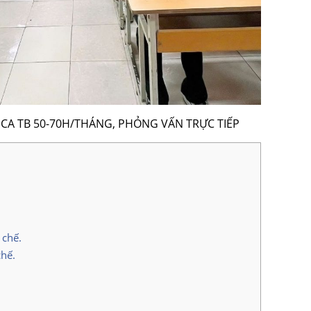
NG CA TB 50-70H/THÁNG, PHỎNG VẤN TRỰC TIẾP
 chế.
chế.