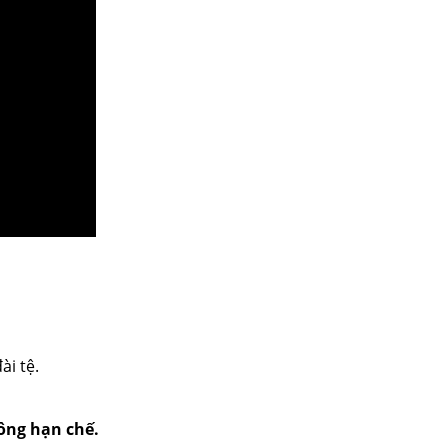
ài tệ.
hông hạn chế.