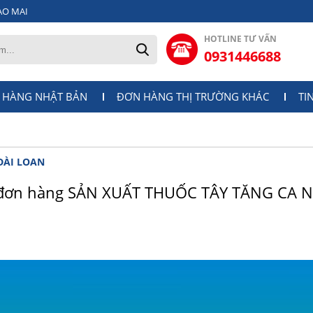
AO MAI
HOTLINE TƯ VẤN
0931446688
 HÀNG NHẬT BẢN
ĐƠN HÀNG THỊ TRƯỜNG KHÁC
TI
ĐÀI LOAN
 đơn hàng SẢN XUẤT THUỐC TÂY TĂNG CA N