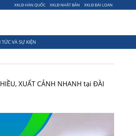
XKLĐ HÀN QUỐC
XKLĐ NHẬT BẢN
XKLĐ ĐÀI LOAN
N TỨC VÀ SỰ KIỆN
HIỀU, XUẤT CẢNH NHANH tại ĐÀI