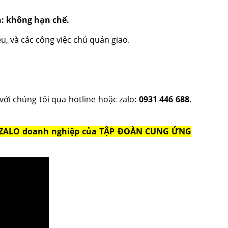
n: không hạn chế.
ệu, và các công việc chủ quản giao.
với chúng tôi qua hotline hoặc zalo:
0931 446 688
.
ang ZALO doanh nghiệp của TẬP ĐOÀN CUNG ỨNG