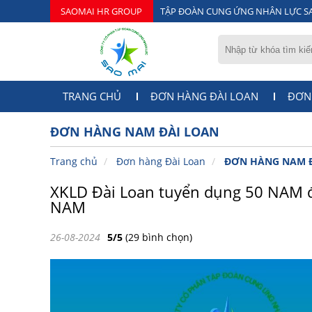
SAOMAI HR GROUP
TẬP ĐOÀN CUNG ỨNG NHÂN LỰC S
TRANG CHỦ
ĐƠN HÀNG ĐÀI LOAN
ĐƠN
ĐƠN HÀNG NAM ĐÀI LOAN
Trang chủ
Đơn hàng Đài Loan
ĐƠN HÀNG NAM 
XKLD Đài Loan tuyển dụng 50 NAM
NAM
26-08-2024
5/5
(29 bình chọn)