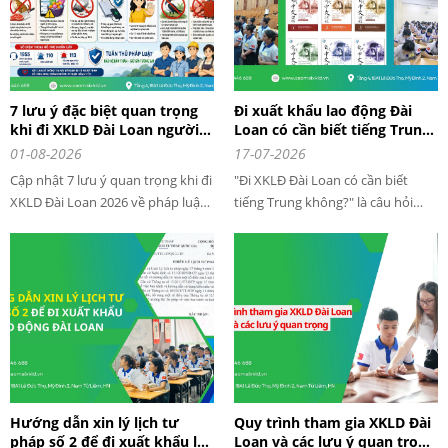
chỉnh.
7 lưu ý đặc biệt quan trọng
Đi xuất khẩu lao động Đài
khi đi XKLD Đài Loan người
Loan có cần biết tiếng Trung
lao động nhất định phải biết
không?
01-08-2026
17-07-2026
Cập nhật 7 lưu ý quan trọng khi đi
"Đi XKLĐ Đài Loan có cần biết
XKLD Đài Loan 2026 về pháp luật,
tiếng Trung không?" là câu hỏi
ma túy, động vật, nhập cảnh,
được rất nhiều người lao động
quấy rối tình dục khi sinh sống và
quan tâm khi có ý định sang Đài
làm việc tại Đài Loan
Loan làm việc. Nhiều người lo lắng
vì chưa từng học tiếng Trung và
sợ không đủ điều kiện đăng ký
Hướng dẫn xin lý lịch tư
Quy trình tham gia XKLD Đài
pháp số 2 để đi xuất khẩu lao
Loan và các lưu ý quan trọng