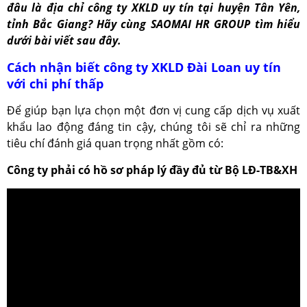
đâu là địa chỉ công ty XKLD uy tín tại huyện Tân Yên,
tỉnh Bắc Giang? Hãy cùng SAOMAI HR GROUP tìm hiểu
dưới bài viết sau đây.
Cách nhận biết công ty XKLD Đài Loan uy tín
với chi phí thấp
Để giúp bạn lựa chọn một đơn vị cung cấp dịch vụ xuất
khẩu lao động đáng tin cậy, chúng tôi sẽ chỉ ra những
tiêu chí đánh giá quan trọng nhất gồm có:
Công ty phải có hồ sơ pháp lý đầy đủ từ Bộ LĐ-TB&XH