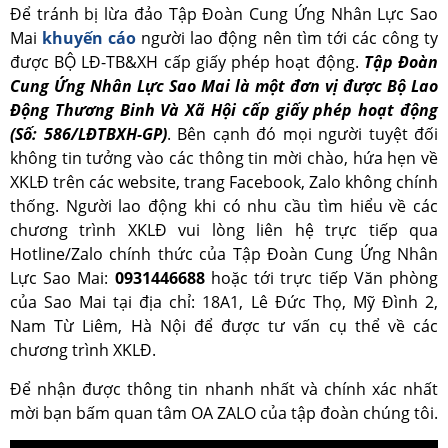
Để tránh bị lừa đảo Tập Đoàn Cung Ứng Nhân Lực Sao
Mai
khuyến cáo
người lao động nên tìm tới các công ty
được BỘ LĐ-TB&XH cấp giấy phép hoạt động.
Tập Đoàn
Cung Ứng Nhân Lực Sao Mai là một đơn vị được Bộ Lao
Động Thương Binh Và Xã Hội cấp giấy phép hoạt động
(Số: 586/LĐTBXH-GP)
. Bên cạnh đó mọi người tuyệt đối
không tin tưởng vào các thông tin mời chào, hứa hẹn về
XKLĐ trên các website, trang Facebook, Zalo không chính
thống. Người lao động khi có nhu cầu tìm hiểu về các
chương trình XKLĐ vui lòng liên hệ trực tiếp qua
Hotline/Zalo chính thức của Tập Đoàn Cung Ứng Nhân
Lực Sao Mai:
0931446688
hoặc tới trực tiếp Văn phòng
của Sao Mai tại địa chỉ: 18A1, Lê Đức Thọ, Mỹ Đình 2,
Nam Từ Liêm, Hà Nội để được tư vấn cụ thể về các
chương trình XKLĐ.
Để nhận được thông tin nhanh nhất và chính xác nhất
mời bạn bấm quan tâm OA ZALO của tập đoàn chúng tôi.