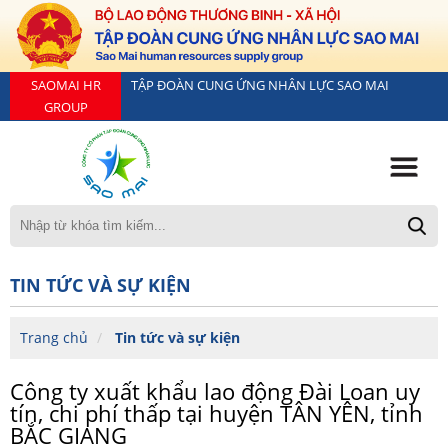
SAOMAI HR
TẬP ĐOÀN CUNG ỨNG NHÂN LỰC SAO MAI
GROUP
TIN TỨC VÀ SỰ KIỆN
Trang chủ
Tin tức và sự kiện
Công ty xuất khẩu lao động Đài Loan uy
tín, chi phí thấp tại huyện TÂN YÊN, tỉnh
BẮC GIANG