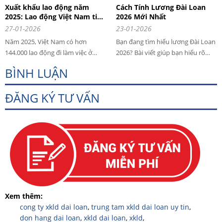
Xuất khẩu lao động năm
Cách Tính Lương Đài Loan
2025: Lao động Việt Nam tiếp
2026 Mới Nhất
tục khẳng định vị thế trên thị
27-01-2026
23-01-2026
trường quốc tế
Năm 2025, Việt Nam có hơn
Bạn đang tìm hiểu lương Đài Loan
144.000 lao động đi làm việc ở
2026? Bài viết giúp bạn hiểu rõ
nước ngoài, vượt 111% kế hoạch.
cách tính lương cơ bản 29.500 Đài
BÌNH LUẬN
Nhật Bản, Đài Loan, Hàn Quốc
tệ, tiền tăng ca, các khoản trừ và
tiếp tục là thị trường trọng điểm.
thu nhập thực tế của lao động
ĐĂNG KÝ TƯ VẤN
Xuất khẩu lao động hợp pháp mở
Việt Nam khi đi làm việc hợp pháp
ra cơ hội việc làm ổn định, thu
tại Đài Loan. Áp dụng từ
nhập bền vững cho người lao
01/01/2026 đối với người lao động
động.
nước ngoài làm việc hợp pháp tại
ĐÀI LOAN.
Xem thêm:
cong ty xkld dai loan
,
trung tam xkld dai loan uy tin
,
don hang dai loan
,
xkld dai loan
,
xkld
,