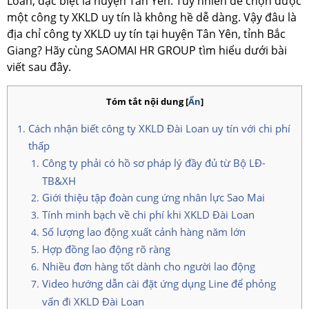
Loan, đặc biệt là huyện Tân Yên. Tuy nhiên để chọn được
một công ty XKLD uy tín là không hề dễ dàng. Vậy đâu là
địa chỉ công ty XKLD uy tín tại huyện Tân Yên, tỉnh Bắc
Giang? Hãy cùng SAOMAI HR GROUP tìm hiểu dưới bài
viết sau đây.
Tóm tắt nội dung
[
Ẩn
]
Cách nhận biết công ty XKLD Đài Loan uy tín với chi phí
thấp
Công ty phải có hồ sơ pháp lý đầy đủ từ Bộ LĐ-
TB&XH
Giới thiệu tập đoàn cung ứng nhân lực Sao Mai
Tính minh bạch về chi phí khi XKLD Đài Loan
Số lượng lao động xuất cảnh hàng năm lớn
Hợp đồng lao động rõ ràng
Nhiều đơn hàng tốt dành cho người lao động
Video hướng dẫn cài đặt ứng dụng Line để phỏng
vấn đi XKLD Đài Loan