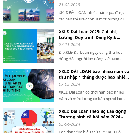
21-02-2023
XKLD ĐÀI LOAN nhiều năm qua được
các bạn trẻ lựa chọn là một hướng đi
giúp phát triển nghề nghiệp và tăng cao
XKLĐ Đài Loan 2025: Chi phí,
thu nhập. Mỗi năm có hàng ngàn lao
Lương, Quy trình Đăng Ký &
động VIỆT NAM qua ĐÀI LOAN làm việc
Những Lưu Ý Quan Trọng cho
27-11-2024
với mức thu nhập cao và ổn định.
người lao động khi đi XKLD DAI
Đi XKLĐ Đài Loan ngày càng thu hút
LOAN
đông đảo người lao động Việt Nam
đăng ký tham gia. Với chi phí hợp lý,
XKLD ĐÀI LOAN bao nhiêu năm và
mức lương ổn định và quy trình rõ ràng,
thu nhập 1 tháng được bao nhiêu
XKLĐ Đài Loan năm 2025 là cơ hội tuyệt
tiền?
07-05-2024
vời để bạn nâng cao thu nhập và phát
triển bản thân.
XKLD Đài Loan có thời hạn bao nhiêu
năm và mức lương cơ bản người lao
động nhận được khoảng bao nhiêu. Đây
XKLD Đài Loan theo Bộ Lao động
là câu hỏi được rất nhiều người đặt ra
Thương binh xã hội năm 2024 -
khi tìm hiểu về xuất khẩu lao động tại
THÔNG TIN CHI TIẾT
05-04-2024
Đài Loan. Theo thông tin mới nhất từ
Chính phủ nước này, thu nhập của lao
Bạn đang tìm hiểu thủ tục XKLD Đài