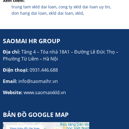
Xem thêm:
trung tam xkld dai loan
,
cong ty xkld dai loan uy tin
,
don hang dai loan
,
xkld dai loan
,
xkld
,
SAOMAI HR GROUP
Địa chỉ:
Tầng 4 – Tòa nhà 18A1 – Đường Lê Đức Thọ –
Phường Từ Liêm – Hà Nội
Điện thoại:
0931.446.688
Email:
info@saomaihr.vn
Website:
www.saomaixkld.vn
BẢN ĐỒ GOOGLE MAP