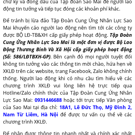
chữ ký và đóng dấu của Tập đoàn Sao Mai để người lao
động tin tưởng và tiếp tục đóng các khoản phí khác.
Để tránh bị lừa đảo Tập Đoàn Cung Ứng Nhân Lực Sao
Mai khuyến cáo người lao động nên tìm tới các công ty
được BỘ LĐ-TB&XH cấp giấy phép hoạt động.
Tập Đoàn
Cung Ứng Nhân Lực Sao Mai là một đơn vị được Bộ Lao
Động Thương Binh Và Xã Hội cấp giấy phép hoạt động
(Số: 586/LĐTBXH-GP)
. Bên cạnh đó mọi người tuyệt đối
không tin tưởng vào các thông tin mời chào, hứa hẹn về
XKLĐ trên các website, trang Facebook, Zalo không chính
thống. Người lao động khi có nhu cầu tìm hiểu về các
chương trình XKLĐ vui lòng liên hệ trực tiếp qua
Hotline/Zalo chính thức của Tập Đoàn Cung Ứng Nhân
Lực Sao Mai:
0931446688
hoặc tới trực tiếp Văn phòng
của Sao Mai tại địa chỉ:
18A1, Lê Đức Thọ, Mỹ Đình 2,
Nam Từ Liêm, Hà Nội
để được tư vấn cụ thể về các
chương trình XKLĐ.
Để nhận được thông tin nhanh nhất và chính xác nhất