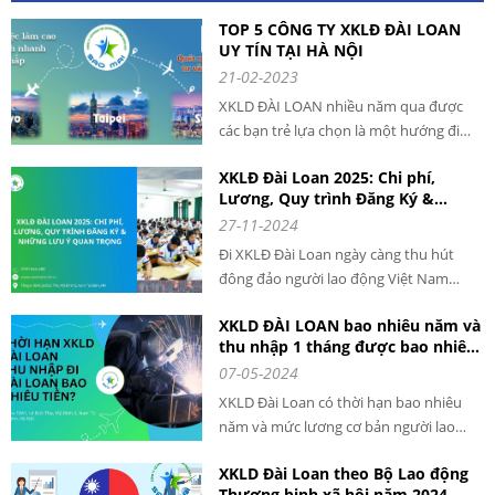
TOP 5 CÔNG TY XKLĐ ĐÀI LOAN
UY TÍN TẠI HÀ NỘI
21-02-2023
XKLD ĐÀI LOAN nhiều năm qua được
các bạn trẻ lựa chọn là một hướng đi
giúp phát triển nghề nghiệp và tăng cao
XKLĐ Đài Loan 2025: Chi phí,
thu nhập. Mỗi năm có hàng ngàn lao
Lương, Quy trình Đăng Ký &
động VIỆT NAM qua ĐÀI LOAN làm việc
Những Lưu Ý Quan Trọng cho
27-11-2024
với mức thu nhập cao và ổn định.
người lao động khi đi XKLD DAI
Đi XKLĐ Đài Loan ngày càng thu hút
LOAN
đông đảo người lao động Việt Nam
đăng ký tham gia. Với chi phí hợp lý,
XKLD ĐÀI LOAN bao nhiêu năm và
mức lương ổn định và quy trình rõ ràng,
thu nhập 1 tháng được bao nhiêu
XKLĐ Đài Loan năm 2025 là cơ hội tuyệt
tiền?
07-05-2024
vời để bạn nâng cao thu nhập và phát
triển bản thân.
XKLD Đài Loan có thời hạn bao nhiêu
năm và mức lương cơ bản người lao
động nhận được khoảng bao nhiêu. Đây
XKLD Đài Loan theo Bộ Lao động
là câu hỏi được rất nhiều người đặt ra
Thương binh xã hội năm 2024 -