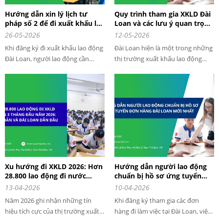
Hướng dẫn xin lý lịch tư
Quy trình tham gia XKLD Đài
pháp số 2 để đi xuất khẩu lao
Loan và các lưu ý quan trọng
động Đài Loan 2026
khi đi XKLD Đài Loan
26-05-2026
12-05-2026
Khi đăng ký đi xuất khẩu lao động
Đài Loan hiện là một trong những
Đài Loan, người lao động cần
thị trường xuất khẩu lao động
chuẩn bị khá nhiều giấy tờ quan
được nhiều lao động Việt Nam lựa
trọng như hộ chiếu, giấy khám
chọn nhờ mức lương ổn định, chi
sức khỏe và đặc biệt là lý lịch tư
phí hợp lý và nhiều đơn hàng đa
pháp số 2. Đây là giấy tờ gần như
dạng. Đặc biệt, quy trình tham gia
bắt buộc trong hồ sơ xin visa khi
XKLD Đài Loan hiện nay khá đơn
đi xuất khẩu lao động Đài Loan.
giản, thời gian xuất cảnh nhanh
nếu hồ sơ đầy đủ và phù hợp.
Xu hướng đi XKLD 2026: Hơn
Hướng dẫn người lao động
28.800 lao động đi nước
chuẩn bị hồ sơ ứng tuyển
ngoài làm việc trong 3 tháng
đơn hàng đài loan chi tiết tại
13-04-2026
10-04-2026
đầu năm 2026
Tập đoàn cung ứng nhân lực
Năm 2026 ghi nhận những tín
Khi đăng ký tham gia các đơn
Sao Mai
hiệu tích cực của thị trường xuất
hàng đi làm việc tại Đài Loan, việc