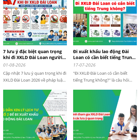
khoản phí theo quy định của pháp luật
Đài Loan. Từ ngày 1/1/2024 mức lương
cơ bản của người lao động được điều
chỉnh.
7 lưu ý đặc biệt quan trọng
Đi xuất khẩu lao động Đài
khi đi XKLD Đài Loan người
Loan có cần biết tiếng Trung
lao động nhất định phải biết
không?
01-08-2026
17-07-2026
Cập nhật 7 lưu ý quan trọng khi đi
"Đi XKLĐ Đài Loan có cần biết
XKLD Đài Loan 2026 về pháp luật,
tiếng Trung không?" là câu hỏi
ma túy, động vật, nhập cảnh,
được rất nhiều người lao động
quấy rối tình dục khi sinh sống và
quan tâm khi có ý định sang Đài
làm việc tại Đài Loan
Loan làm việc. Nhiều người lo lắng
vì chưa từng học tiếng Trung và
sợ không đủ điều kiện đăng ký